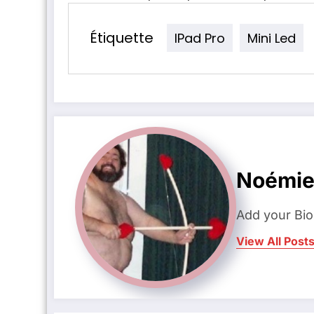
Étiquette
IPad Pro
Mini Led
Noémi
Add your Bio
View All Post