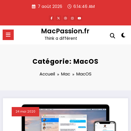
Aller
7 août 2026
6:14:47 AM
au
contenu
MacPassion.fr
Think a différent
Catégorie: MacOS
Accueil
Mac
MacOS
24 mai 2020