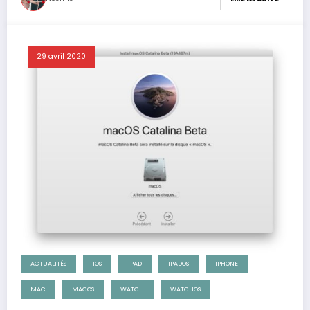
29 avril 2020
ACTUALITÉS
IOS
IPAD
IPADOS
IPHONE
MAC
MACOS
WATCH
WATCHOS