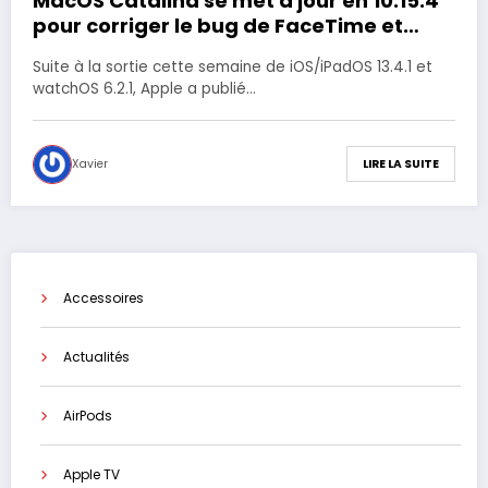
MacOS Catalina se met à jour en 10.15.4
pour corriger le bug de FaceTime et
autres petits problèmes
Suite à la sortie cette semaine de iOS/iPadOS 13.4.1 et
watchOS 6.2.1, Apple a publié…
Xavier
LIRE LA SUITE
Accessoires
Actualités
AirPods
Apple TV