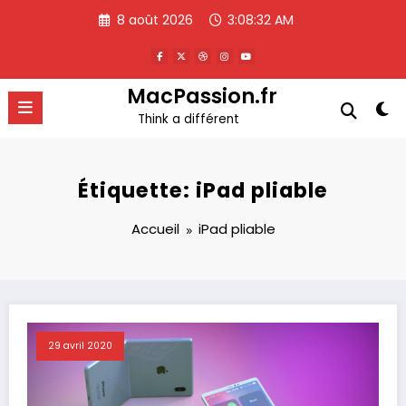
Aller
8 août 2026
3:08:33 AM
au
contenu
MacPassion.fr
Think a différent
Étiquette: iPad pliable
Accueil
iPad pliable
29 avril 2020