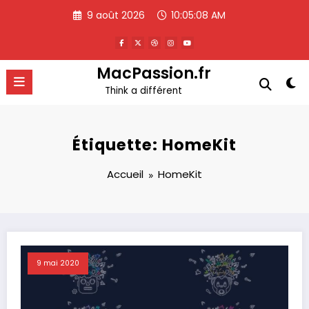
Aller
9 août 2026
10:05:08 AM
au
contenu
MacPassion.fr
Think a différent
Étiquette: HomeKit
Accueil
HomeKit
9 mai 2020